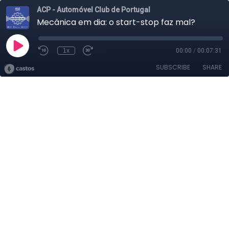
ACP - Automóvel Club de Portugal
Mecânica em dia: o start-stop faz mal?
1x
00:00
/
00:07:31
SUBSCRIBE
SHARE