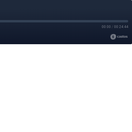
00:00
/
00:24:44